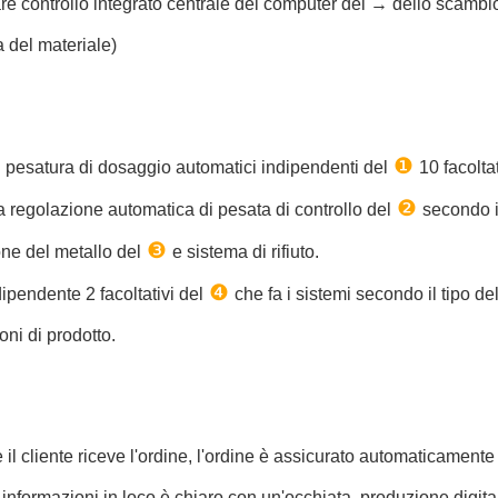
re controllo integrato centrale del computer del → dello scamb
 del materiale)
❶
 pesatura di dosaggio automatici indipendenti del
10 facolta
❷
 regolazione automatica di pesata di controllo del
secondo i
❸
one
del metallo del
e sistema di rifiuto.
❹
ipendente 2 facoltativi del
che fa i sistemi secondo il tipo 
oni di prodotto.
il cliente riceve l'ordine, l'ordine è assicurato automaticamente
e informazioni in loco è chiaro con un'occhiata, produzione digita