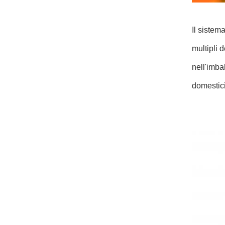
Il sistem
multipli 
nell'imba
domestici