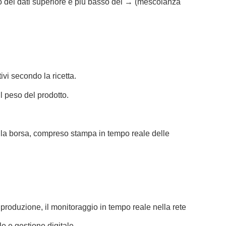
io dei dati superiore e più basso del → (mescolanza
tivi secondo la ricetta.
l peso del prodotto.
della borsa, compreso stampa in tempo reale delle
 produzione, il monitoraggio in tempo reale nella rete
le e gestione digitale.