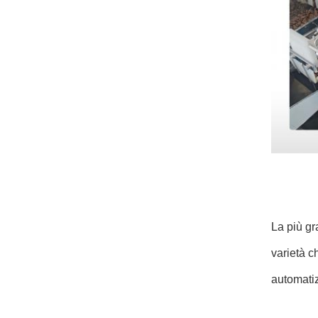
La più gr
varietà c
automatiz