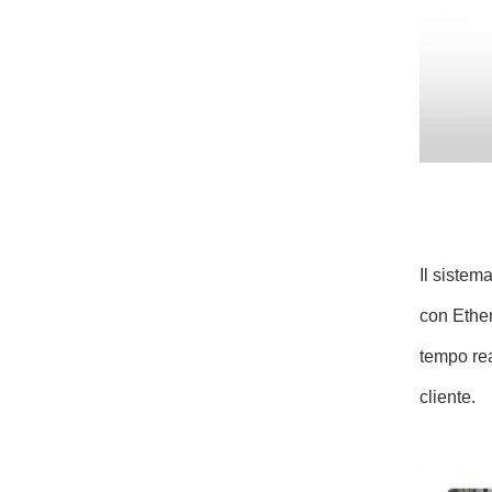
Il sistem
con Ether
tempo rea
cliente.