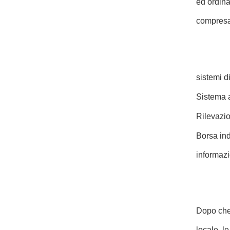
ed ordina
compresa
sistemi
di
Sistema
a
Rilevazi
Borsa
ind
informazi
Dopo che 
locale, l