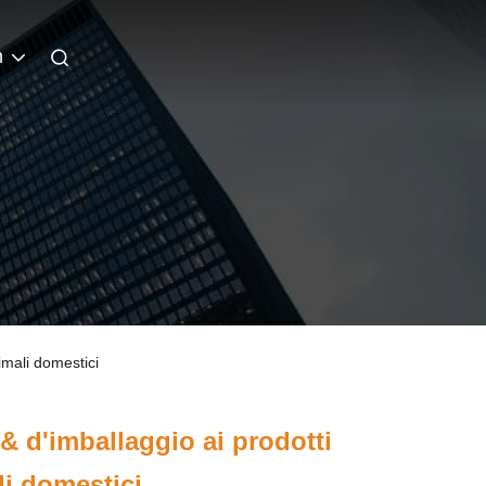
n
imali domestici
& d'imballaggio ai prodotti
li domestici