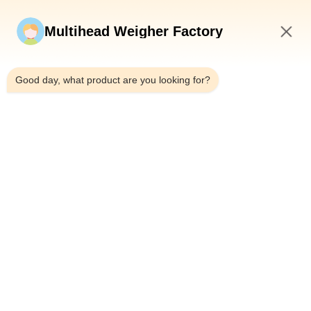
Invia ora
Multihead Weigher Factory
4:38 PM
Good day, what product are you looking for?
Telefono：0086-18923335619
E-mail：sales@toupack.com
SU DI NOI
Profilo aziendale
Visita alla fabbrica
Controllo della qualità
Mappa del sito