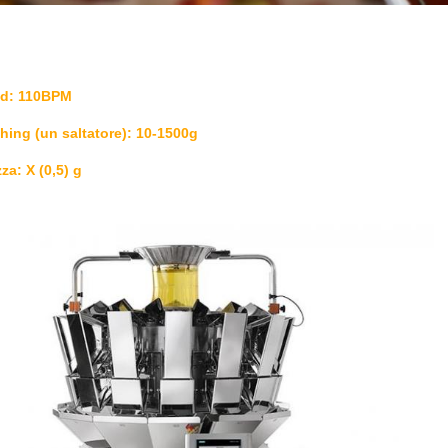
d: 110BPM
ing (un saltatore): 10-1500g
za: X (0,5) g