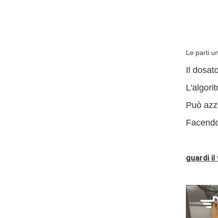
Le parti un
Il dosat
L'algori
Può azz
Facendo 
guardi i