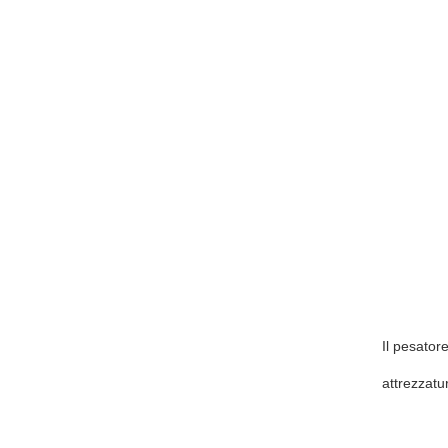
Il pesator
attrezzatur