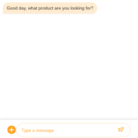
Good day, what product are you looking for?
Telefono：0086-18923335619
E-mail：sales@toupack.com
SU DI NOI
Profilo aziendale
Visita alla fabbrica
Controllo della qualità
Mappa del sito
Politica sulla privacy
Cina Buona qualità Pesatrice multiteste Fornitore.
2020-2026 GUANGDONG TOUPACK INTELLIGENT EQUIPMENT CO., LTD
Tutti i diritti riservati.