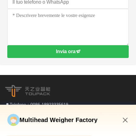
Invia ora
Telefono：0086-18923335619
E-mail：sales@toupack.com
Multihead Weigher Factory
6:51 PM