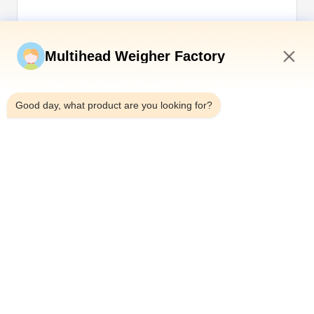
Invia ora
Multihead Weigher Factory
11:53 AM
Good day, what product are you looking for?
Telefono：0086-18923335619
E-mail：sales@toupack.com
SU DI NOI
Profilo aziendale
Visita alla fabbrica
Controllo della qualità