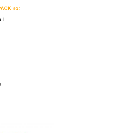
UPACK no:
 I
a