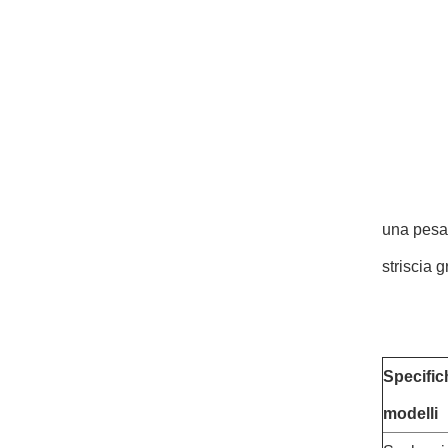
una pesat
striscia g
Specific
modelli