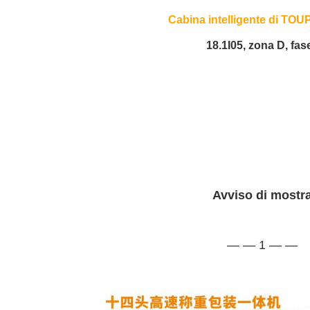
Cabina intelligente di TO
18.1I05, zona D, fase
Avviso di mostr
— — 1 — —