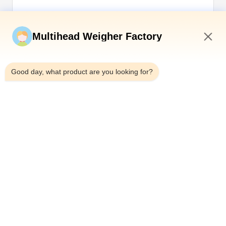
Invia ora
Multihead Weigher Factory
11:37 AM
Good day, what product are you looking for?
Telefono：0086-18923335619
E-mail：sales@toupack.com
SU DI NOI
Profilo aziendale
Visita alla fabbrica
Controllo della qualità