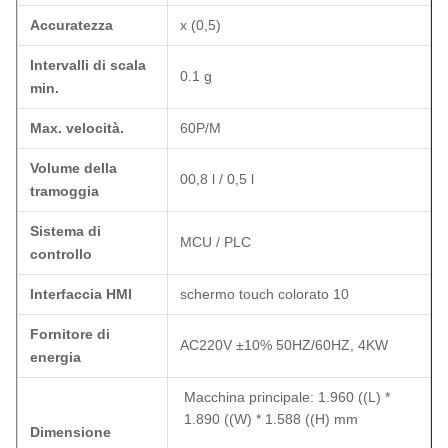
Accuratezza
x (0,5)
Intervalli di scala
0.1 g
min.
Max. velocità.
60P/M
Volume della
00,8 l / 0,5 l
tramoggia
Sistema di
MCU / PLC
controllo
Interfaccia HMI
schermo touch colorato 10
Fornitore di
AC220V ±10% 50HZ/60HZ, 4KW
energia
Macchina principale: 1.960 ((L) *
1.890 ((W) * 1.588 ((H) mm
Dimensione