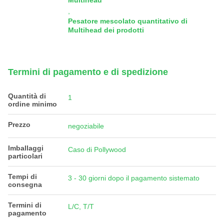
Multihead
,
Pesatore mescolato quantitativo di
Multihead dei prodotti
Termini di pagamento e di spedizione
Quantità di
1
ordine minimo
Prezzo
negoziabile
Imballaggi
Caso di Pollywood
particolari
Tempi di
3 - 30 giorni dopo il pagamento sistemato
consegna
Termini di
L/C, T/T
pagamento