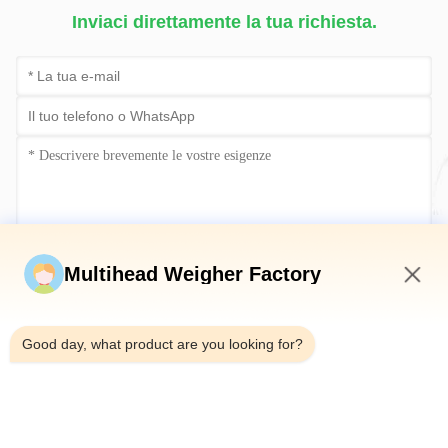
Inviaci direttamente la tua richiesta.
Invia ora
Multihead Weigher Factory
9:55 PM
Good day, what product are you looking for?
Telefono：0086-18923335619