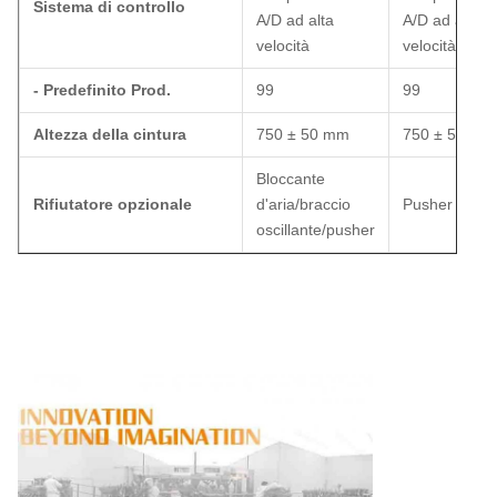
Sistema di controllo
A/D ad alta
A/D ad alta
velocità
velocità
- Predefinito Prod.
99
99
Altezza della cintura
750 ± 50 mm
750 ± 50 mm
Bloccante
Rifiutatore opzionale
d'aria/braccio
Pusher
oscillante/pusher