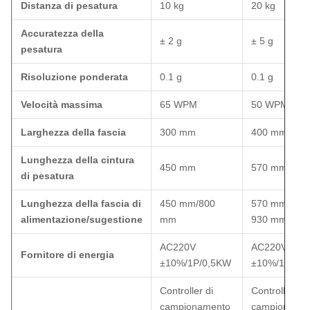
Distanza di pesatura
10 kg
20 kg
Accuratezza della
± 2 g
± 5 g
pesatura
Risoluzione ponderata
0.1 g
0.1 g
Velocità massima
65 WPM
50 WPM
Larghezza della fascia
300 mm
400 mm
Lunghezza della cintura
450 mm
570 mm
di pesatura
Lunghezza della fascia di
450 mm/800
570 mm/Roll
alimentazione/sugestione
mm
930 mm
AC220V
AC220V
Fornitore di energia
±10%/1P/0,5KW
±10%/1P/0,
Controller di
Controller di
campionamento
campioname