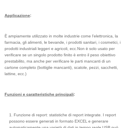
Applicazione
:
È ampiamente utilizzato in molte industrie come l'elettronica, la
farmacia, gli alimenti, le bevande, i prodotti sanitari, i cosmetici, i
prodotti industriali leggeri e agricoli, ecc.Non è solo usato per
verificare se un singolo prodotto finito è entro il peso obiettivo
prestabilito, ma anche per verificare le parti mancanti di un
cartone completo (bottiglie mancanti), scatole, pezzi, sacchetti,
lattine, ecc.)
Funzioni e caratteristiche principali
:
1. Funzione di report: statistiche di report integrate. I report
possono essere generati in formato EXCEL e generare
automaticamente una varietà di dati in tempo reale.USB può