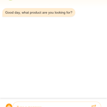
10:47 PM
Good day, what product are you looking for?
Telefono：0086-18923335619
E-mail：sales@toupack.com
SU DI NOI
Profilo aziendale
Visita alla fabbrica
Controllo della qualità
Mappa del sito
Politica sulla privacy
Cina Buona qualità Pesatrice multiteste Fornitore.
2020-2026 GUANGDONG TOUPACK INTELLIGENT EQUIPMENT CO., LTD