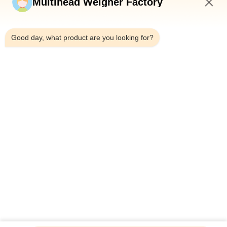
Multihead Weigher Factory
3:24 AM
Good day, what product are you looking for?
Telefono：0086-18923335619
E-mail：sales@toupack.com
SU DI NOI
Profilo aziendale
Visita alla fabbrica
Controllo della qualità
Mappa del sito