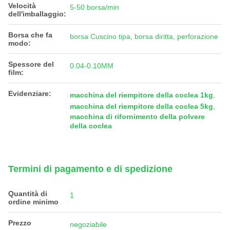
Velocità
5-50 borsa/min
dell'imballaggio:
Borsa che fa
borsa Cuscino tipa, borsa diritta, perforazione
modo:
Spessore del
0.04-0.10MM
film:
Evidenziare:
macchina del riempitore della coclea 1kg
,
macchina del riempitore della coclea 5kg
,
macchina di rifornimento della polvere
della coclea
Termini di pagamento e di spedizione
Quantità di
1
ordine minimo
Prezzo
negoziabile