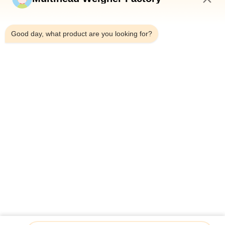
5:42 PM
Good day, what product are you looking for?
Telefono：0086-18923335619
E-mail：sales@toupack.com
SU DI NOI
Profilo aziendale
Visita alla fabbrica
Controllo della qualità
Mappa del sito
Politica sulla privacy
Cina Buona qualità Pesatrice multiteste Fornitore.