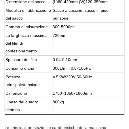
Dimensione del sacco
(L)80-420mm (W)120-350mm
Modalità di fabbricazione
Sacco a cuscino, sacco in piedi,
del sacco
punzone
Gamma di misurazione
300-5000ml
La larghezza massima
720mm
del film di
confezionamento
Spessore del film
0.04-0.10mm
Consumo d'aria
300L/min 0.8×105Pa
Potenza
4.5KW/220V 50-60Hz
principale/tensione
Dimensione
1780×1350×1800mm
Il peso del quadro
800kg
elettrico
Le principali prestazioni e caratteristiche della macchina