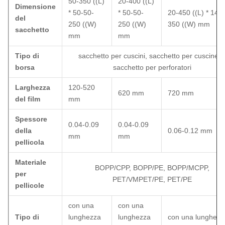
50-350 ((L)
20-400 ((L)
Dimensione
* 50-50-
* 50-50-
20-450 ((L) * 140-
del
250 ((W)
250 ((W)
350 ((W) mm
sacchetto
mm
mm
Tipo di
sacchetto per cuscini, sacchetto per cuscinetti
borsa
sacchetto per perforatori
Larghezza
120-520
620 mm
720 mm
del film
mm
Spessore
0.04-0.09
0.04-0.09
della
0.06-0.12 mm
mm
mm
pellicola
Materiale
BOPP/CPP, BOPP/PE, BOPP/MCPP,
per
PET/VMPET/PE, PET/PE
pellicole
con una
con una
Tipo di
lunghezza
lunghezza
con una lunghezz