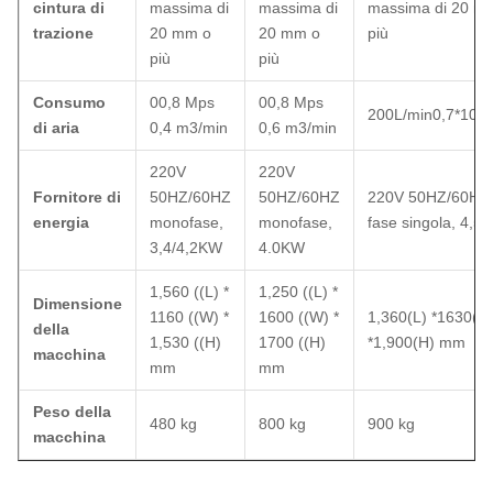
cintura di
massima di
massima di
massima di 20 m
trazione
20 mm o
20 mm o
più
più
più
Consumo
00,8 Mps
00,8 Mps
200L/min0,7*105
di aria
0,4 m3/min
0,6 m3/min
220V
220V
Fornitore di
50HZ/60HZ
50HZ/60HZ
220V 50HZ/60HZ
energia
monofase,
monofase,
fase singola, 4,5
3,4/4,2KW
4.0KW
1,560 ((L) *
1,250 ((L) *
Dimensione
1160 ((W) *
1600 ((W) *
1,360(L) *1630(W
della
1,530 ((H)
1700 ((H)
*1,900(H) mm
macchina
mm
mm
Peso della
480 kg
800 kg
900 kg
macchina