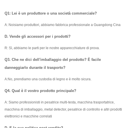
Q1: Lei è un produttore o una società commerciale?
A: Noi
siamo produttori, abbiamo fabbrica professionale a Guangdong Cina
D. Vende gli accessori per i prodotti?
R: Sì, abbiamo le parti per le nostre apparecchiature di prova.
Q3. Che ne dici dell'imballaggio del prodotto? È facile
danneggiarlo durante il trasporto?
A:
No, prendiamo una custodia di legno e è molto sicura.
Q4. Qual è il vostro prodotto principale?
A: Siamo professionisti in pesatrice multi-testa, macchina trasportatrice,
macchina di imballaggio, metal detector, pesatrice di controllo e altri prodotti
elettronici e macchine correlati
D. E la sua politica post-vendita?