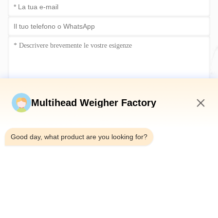
Invia ora
Multihead Weigher Factory
9:36 AM
Good day, what product are you looking for?
Telefono：0086-18923335619
E-mail：sales@toupack.com