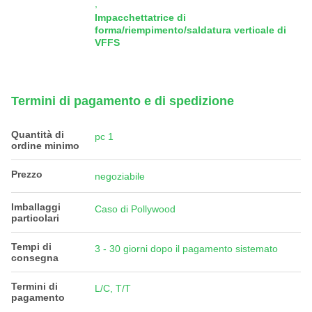
,
Impacchettatrice di
forma/riempimento/saldatura verticale di
VFFS
Termini di pagamento e di spedizione
Quantità di
pc 1
ordine minimo
Prezzo
negoziabile
Imballaggi
Caso di Pollywood
particolari
Tempi di
3 - 30 giorni dopo il pagamento sistemato
consegna
Termini di
L/C, T/T
pagamento