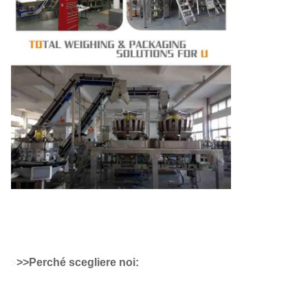
Granuli Pesatrice multi-testa 32 teste Miscela Pesatura
automatica
>
>Perché scegliere noi:
>