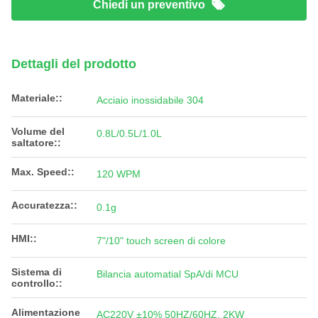
Chiedi un preventivo
Dettagli del prodotto
Materiale::
Acciaio inossidabile 304
Volume del
0.8L/0.5L/1.0L
saltatore::
Max. Speed::
120 WPM
Accuratezza::
0.1g
HMI::
7"/10" touch screen di colore
Sistema di
Bilancia automatial SpA/di MCU
controllo::
Alimentazione
AC220V ±10% 50HZ/60HZ, 2KW