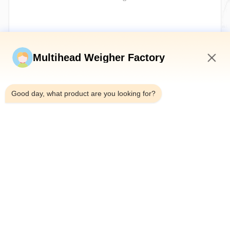
Invia ora
Multihead Weigher Factory
3:08 AM
Good day, what product are you looking for?
Telefono：0086-18923335619
E-mail：sales@toupack.com
SU DI NOI
Profilo aziendale
Visita alla fabbrica