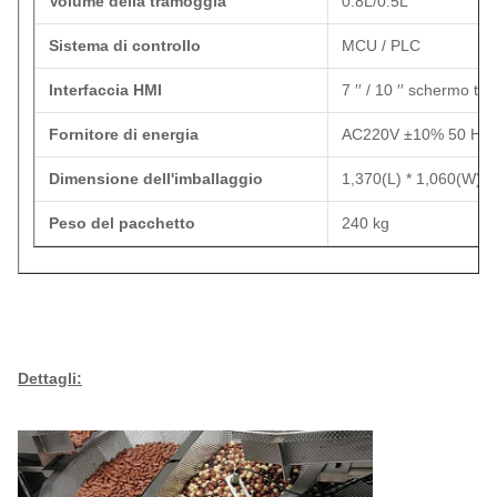
Volume della tramoggia
0.8L/0.5L
Sistema di controllo
MCU / PLC
Interfaccia HMI
7 ′′ / 10 ′′ schermo to
Fornitore di energia
AC220V ±10% 50 Hz /
Dimensione dell'imballaggio
1,370(L) * 1,060(W) 
Peso del pacchetto
240 kg
Dettagli: