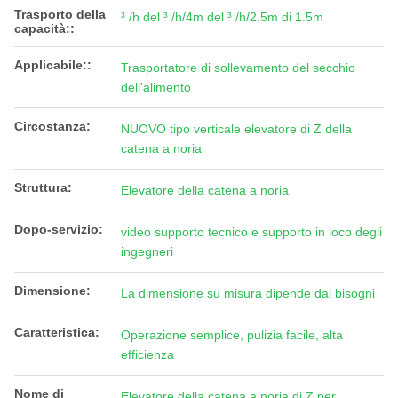
Trasporto della
³ /h del ³ /h/4m del ³ /h/2.5m di 1.5m
capacità::
Applicabile::
Trasportatore di sollevamento del secchio
dell'alimento
Circostanza:
NUOVO tipo verticale elevatore di Z della
catena a noria
Struttura:
Elevatore della catena a noria
Dopo-servizio:
video supporto tecnico e supporto in loco degli
ingegneri
Dimensione:
La dimensione su misura dipende dai bisogni
Caratteristica:
Operazione semplice, pulizia facile, alta
efficienza
Nome di
Elevatore della catena a noria di Z per