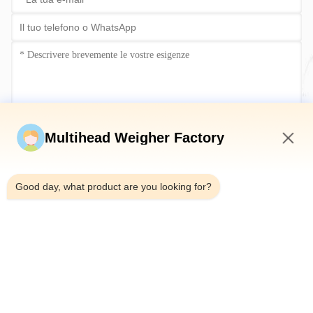
Invia ora
Multihead Weigher Factory
4:17 AM
Good day, what product are you looking for?
Telefono：0086-18923335619
E-mail：sales@toupack.com