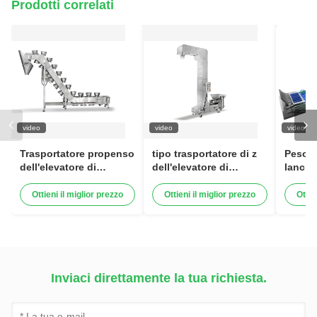
Prodotti correlati
video
video
video
Trasportatore propenso
tipo trasportatore di z
Peso d
dell'elevatore di
dell'elevatore di
lancia 
secchio
secchio
precis
automa
Ottieni il miglior prezzo
Ottieni il miglior prezzo
Ottie
di pol
Inviaci direttamente la tua richiesta.