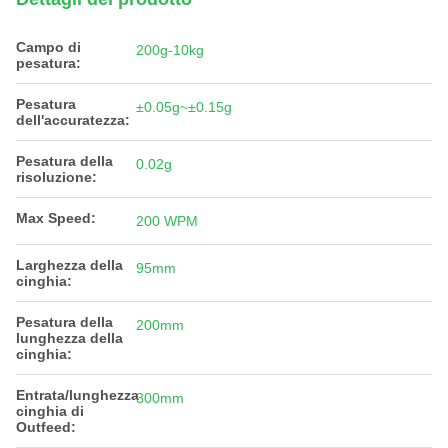
Campo di
200g-10kg
pesatura:
Pesatura
±0.05g~±0.15g
dell'accuratezza:
Pesatura della
0.02g
risoluzione:
Max Speed:
200 WPM
Larghezza della
95mm
cinghia:
Pesatura della
200mm
lunghezza della
cinghia:
Entrata/lunghezza
300mm
cinghia di
Outfeed: