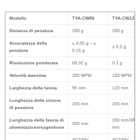
Modello
TYA-CW90
TYA-CW120
Distanza di pesatura
200 g
200 g
Accuratezza della
± 0,05 g ~ ±
± 0,2 g
pesatura
0,15 g
Risoluzione ponderata
00,02 g
0.1 g
Velocità massima
200 WPM
150 WPM
Larghezza della fascia
95 mm
120 mm
Lunghezza della cintura
200 mm
200 mm
di pesatura
Lunghezza della fascia di
200 mm/380
300 mm
alimentazione/sugestione
mm
AC220V
AC220V