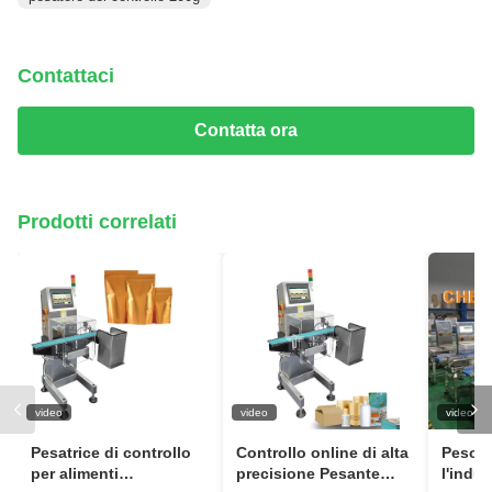
Contattaci
Contatta ora
Prodotti correlati
video
video
video
Pesatrice di controllo
Controllo online di alta
Peso a
per alimenti
precisione Pesante
l'indus