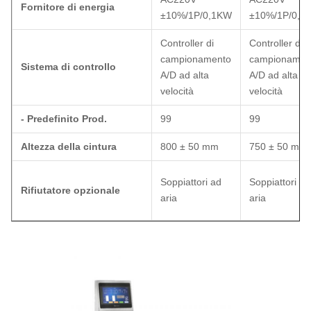
Fornitore di energia
±10%/1P/0,1KW
±10%/1P/0,2
Controller di
Controller di
campionamento
campionamen
Sistema di controllo
A/D ad alta
A/D ad alta
velocità
velocità
- Predefinito Prod.
99
99
Altezza della cintura
800 ± 50 mm
750 ± 50 mm
Soppiattori ad
Soppiattori ad
Rifiutatore opzionale
aria
aria