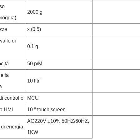
so
2000 g
amoggia)
zza
x (0,5)
vallo di
0.1 g
cità.
50 p/M
ella
10 litri
a
i controllo
MCU
ia HMI
10 ′′ touch screen
AC220V ±10% 50HZ/60HZ,
 di energia
1KW