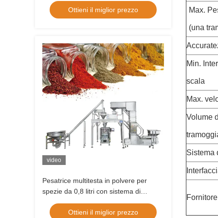
Ottieni il miglior prezzo
Max. Pe
piccante della curcuma di Moringa
della spezia
(una tr
Accurate
Min. Inter
scala
Max. velo
Volume d
tramoggi
Sistema d
video
Interfacc
Pesatrice multitesta in polvere per
spezie da 0,8 litri con sistema di
Fornitore
controllo PLC
Ottieni il miglior prezzo