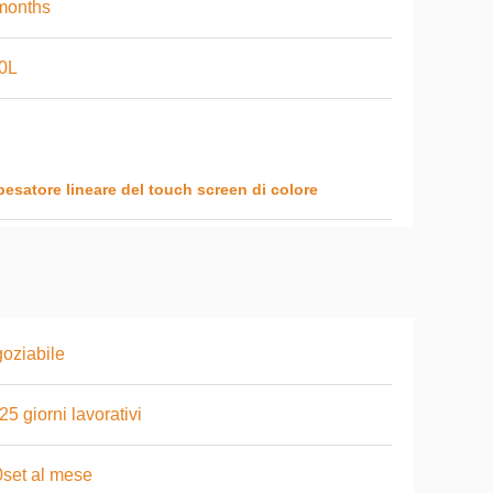
months
0L
pesatore lineare del touch screen di colore
oziabile
25 giorni lavorativi
set al mese