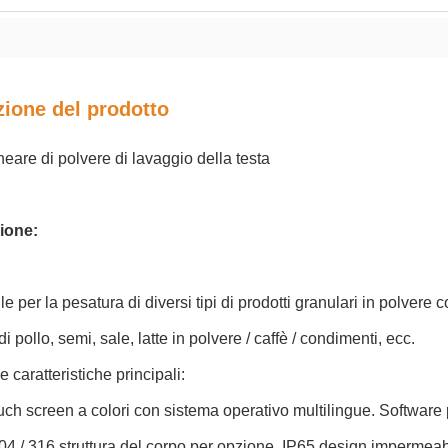
zione del prodotto
neare di polvere di lavaggio della testa
ione:
le per la pesatura di diversi tipi di prodotti granulari in polver
 pollo, semi, sale, latte in polvere / caffè / condimenti, ecc.
e caratteristiche principali:
touch screen a colori con sistema operativo multilingue. Softwar
4 / 316 struttura del corpo per opzione. IP65 design impermeab