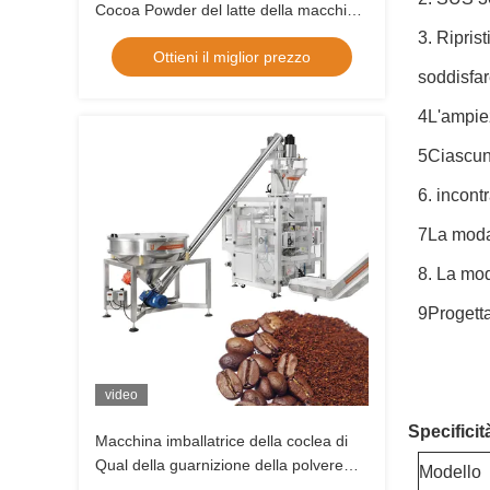
Cocoa Powder del latte della macchina
imballatrice dell'alimento automatico di
3. Ripris
Ottieni il miglior prezzo
10g 100g 250g
soddisfar
4L'ampiez
5Ciascun
6. incontr
7La modal
8. La mod
9Progetta
video
Specificit
Macchina imballatrice della coclea di
Qual della guarnizione della polvere
Modello
automatica della borsa per lo zenzero