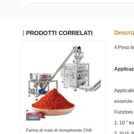
Descri
PRODOTTI CORRELATI
4 Peso li
Applicaz
Applicabi
essenze di
Funzioni 
video
1. 10 ′′ 
Farina di mais di riempimento Chili
2. SUS 30