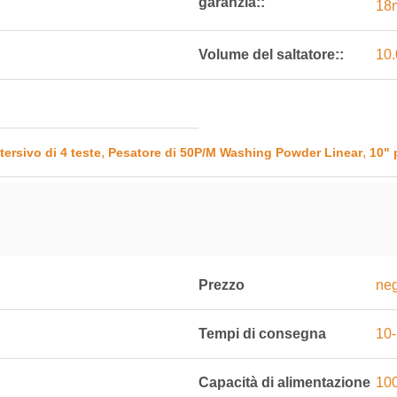
garanzia::
18
Volume del saltatore::
10.
,
,
tersivo di 4 teste
Pesatore di 50P/M Washing Powder Linear
10" 
Prezzo
neg
Tempi di consegna
10-
Capacità di alimentazione
100