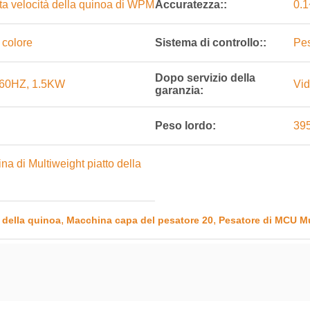
ta velocità della quinoa di WPM
Accuratezza::
0.
 colore
Sistema di controllo::
Pes
Dopo servizio della
60HZ, 1.5KW
Vid
garanzia:
Peso lordo:
39
a di Multiweight piatto della
,
,
 della quinoa
Macchina capa del pesatore 20
Pesatore di MCU M