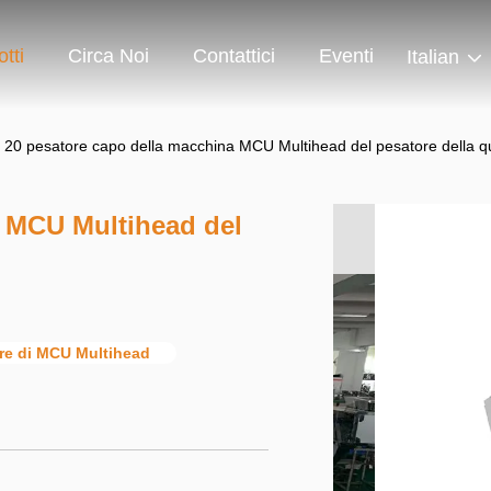
tti
Circa Noi
Contattici
Eventi
Italian
20 pesatore capo della macchina MCU Multihead del pesatore della q
a MCU Multihead del
re di MCU Multihead