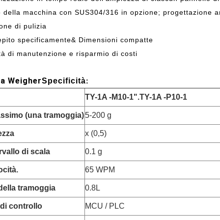
 della macchina con SUS304/316 in opzione; progettazione a
one di pulizia
pito specificamente& Dimensioni compatte
ità di manutenzione e risparmio di costi
a Weigher
Specificità
:
TY-1A -M10-1
".
TY-1A -P10-1
ssimo (una tramoggia)
5-200 g
ezza
x (0,5)
rvallo di scala
0.1 g
ocità.
65 WPM
ella tramoggia
0.8L
di controllo
MCU / PLC