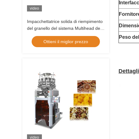
Interfac
video
Fornitor
Impacchettatrice solida di riempimento
Dimensio
del granello del sistema Multihead del
pesatore automatico dell'OEM
Peso del
Ottieni il miglior prezzo
Dettagl
video