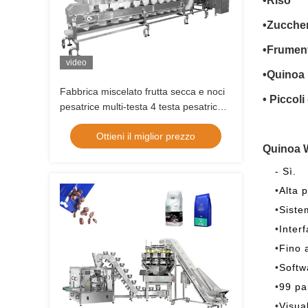
•
Riso
•
Zucche
•
Frumen
video
•
Quinoa
Fabbrica miscelato frutta secca e noci
• Piccoli
pesatrice multi-testa 4 testa pesatrice
lineare Vffs confezionatore di sacchetti
Ottieni il miglior prezzo
a cerniera confezionatore di sacchetti
Quinoa 
- Sì.
•
Alta 
•
Siste
•
Inter
•
Fino 
•
Softw
•
99 pa
•
Visua