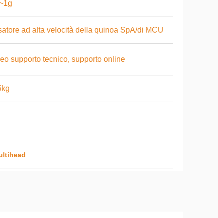
1~1g
atore ad alta velocità della quinoa SpA/di MCU
eo supporto tecnico, supporto online
5kg
ultihead