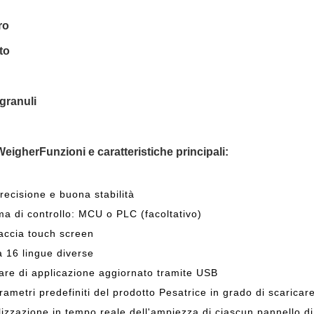
ro
to
 granuli
Weigher
Funzioni e caratteristiche principali:
precisione e buona stabilità
ma di controllo: MCU o PLC (facoltativo)
faccia touch screen
a 16 lingue diverse
are di applicazione aggiornato tramite USB
rametri predefiniti del prodotto Pesatrice in grado di scaricar
lizzazione in tempo reale dell'ampiezza di ciascun pannello di