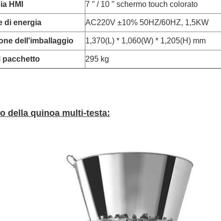
cia HMI
7 ′′ / 10 ′′ schermo touch colorato
e di energia
AC220V ±10% 50HZ/60HZ, 1,5KW
ne dell'imballaggio
1,370(L) * 1,060(W) * 1,205(H) mm
 pacchetto
295 kg
io della quinoa multi-testa: