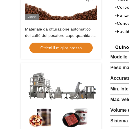
•
Corpo
•
Funzi
video
•
Conce
Materiale da otturazione automatico
•
Facil
del caffè del pesatore capo quantitativo
di Bean Bag Packing Machine With 14
Quino
Ottieni il miglior prezzo
Multihead
Modello
Peso ma
Accurat
Min. Inte
Max. vel
Volume d
Sistema 