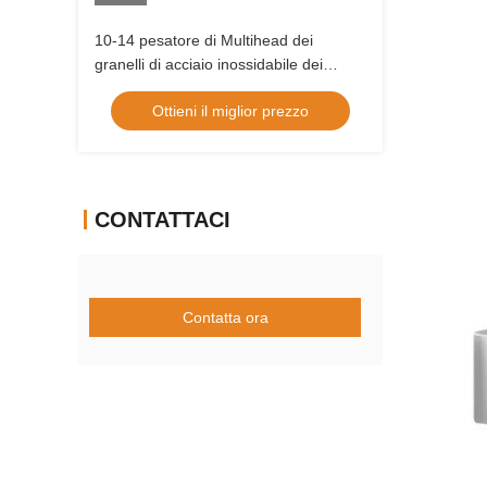
10-14 pesatore di Multihead dei
granelli di acciaio inossidabile dei
saltatori con il sistema di
Ottieni il miglior prezzo
visualizzazione del touch screen
CONTATTACI
Contatta ora