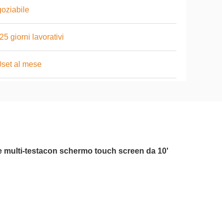
oziabile
25 giorni lavorativi
set al mese
 multi-testa
con schermo touch screen da 10'