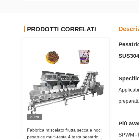
Descri
PRODOTTI CORRELATI
Pesatric
SUS304 
Specifi
Applicabil
preparati
video
Più ava
Fabbrica miscelato frutta secca e noci
SPWM - Mo
pesatrice multi-testa 4 testa pesatrice