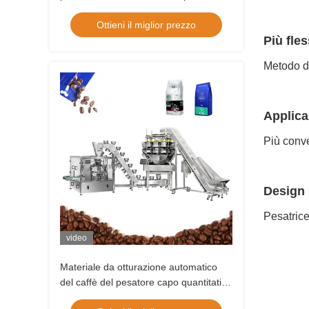
lineare Vffs confezionatore di sacchetti
Ottieni il miglior prezzo
a cerniera confezionatore di sacchetti
Più fles
Metodo di
Applica
Più conv
Design 
Pesatrice
video
Materiale da otturazione automatico
del caffè del pesatore capo quantitativo
di Bean Bag Packing Machine With 14