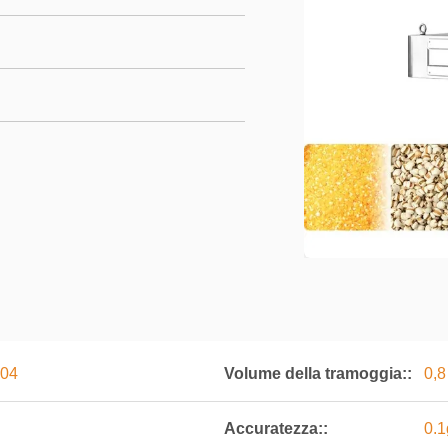
304
Volume della tramoggia::
0,8 
Accuratezza::
0.1