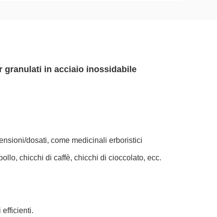
r granulati in acciaio inossidabile
imensioni/dosati, come medicinali erboristici
o, chicchi di caffè, chicchi di cioccolato, ecc.
fficienti.