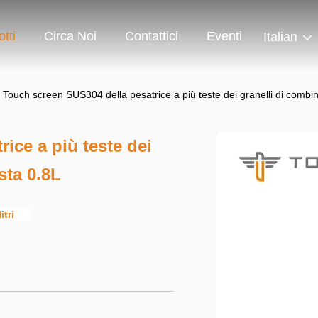
tti
Circa Noi
Contattici
Eventi
Italian
Touch screen SUS304 della pesatrice a più teste dei granelli di combin
ice a più teste dei
sta 0.8L
litri