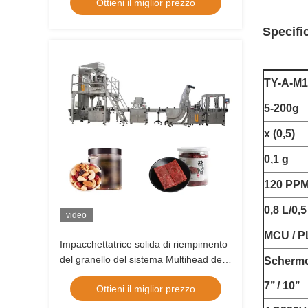
Ottieni il miglior prezzo
Multihead
Specifi
TY-A-M1
5-200g
x (0,5)
0,1 g
120 PP
0,8 L/0,5
video
MCU / P
Impacchettatrice solida di riempimento
del granello del sistema Multihead del
Schermo 
pesatore automatico dell'OEM
7’’ / 10’’
Ottieni il miglior prezzo