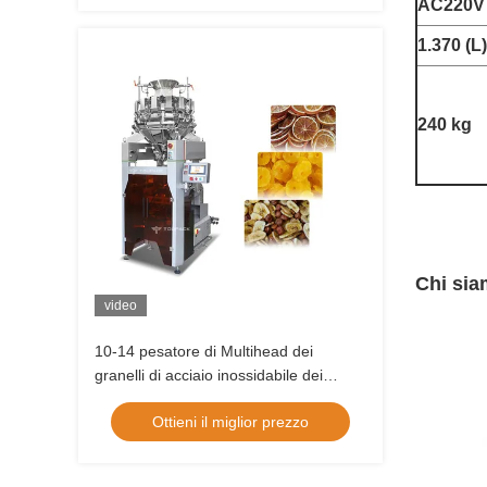
AC220V 
1.370 (L
240 kg
Chi sia
video
10-14 pesatore di Multihead dei
granelli di acciaio inossidabile dei
saltatori con il sistema di
Ottieni il miglior prezzo
visualizzazione del touch screen