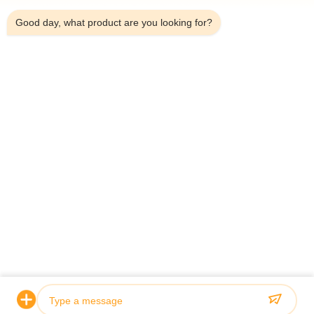
Good day, what product are you looking for?
Telefono：0086-18923335619
E-mail：sales@toupack.com
SU DI NOI
Profilo aziendale
Visita alla fabbrica
Controllo della qualità
Mappa del sito
Politica sulla privacy
Cina Buona qualità Pesatrice multiteste Fornitore.
2020-2026 GUANGDONG TOUPACK INTELLIGENT EQUIPMENT CO., LTD
Tutti i diritti riservati.