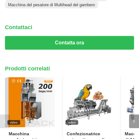
Macchina del pesatore di Multihead del gambero
Contattaci
Contatta ora
Prodotti correlati
video
video
Macchina
Confezionatrice
Macchi