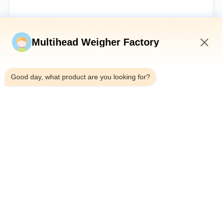
Invia ora
Multihead Weigher Factory
4:30 AM
Good day, what product are you looking for?
Telefono：0086-18923335619
E-mail：sales@toupack.com
SU DI NOI
Profilo aziendale
Visita alla fabbrica
Controllo della qualità