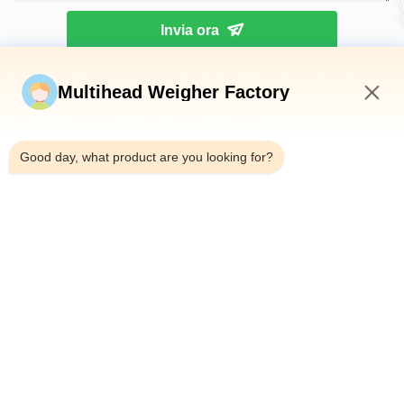
Invia ora
Multihead Weigher Factory
1:56 PM
Good day, what product are you looking for?
Telefono：0086-18923335619
E-mail：sales@toupack.com
SU DI NOI
Profilo aziendale
Visita alla fabbrica
Controllo della qualità