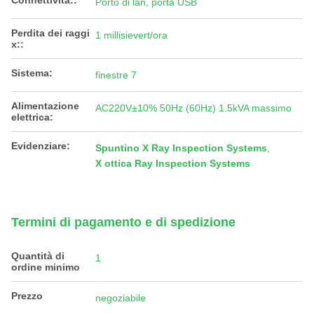
Connettività::
Porto di lan, porta USB
Perdita dei raggi
1 millisievert/ora
x::
Sistema:
finestre 7
Alimentazione
AC220V±10% 50Hz (60Hz) 1.5kVA massimo
elettrica:
Evidenziare:
Spuntino X Ray Inspection Systems
,
X ottica Ray Inspection Systems
Termini di pagamento e di spedizione
Quantità di
1
ordine minimo
Prezzo
negoziabile