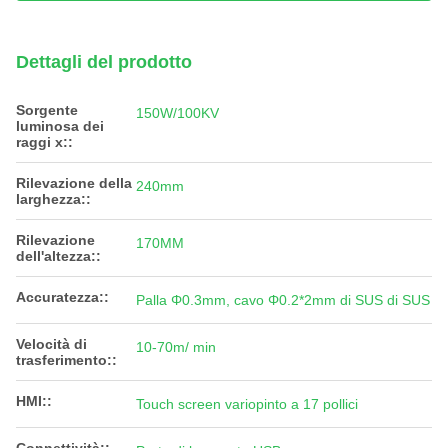
Dettagli del prodotto
Sorgente
150W/100KV
luminosa dei
raggi x::
Rilevazione della
240mm
larghezza::
Rilevazione
170MM
dell'altezza::
Accuratezza::
Palla Φ0.3mm, cavo Φ0.2*2mm di SUS di SUS
Velocità di
10-70m/ min
trasferimento::
HMI::
Touch screen variopinto a 17 pollici