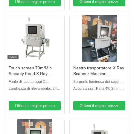
Ottieni il miglior prezzo
Ottieni il miglior prezzo
video
Touch screen 70m/Min
Nastro trasportatore X Ray
Security Food X Ray
Scanner Machine
Inspection Systems
dell'alimento SUS304
Fonte di luce a raggi X::
Sorgente luminosa dei raggi x::
150W/100KV
150W/100KV
Larghezza di rilevamento:: 240
Accuratezza:: Palla Φ0.3mm,
mm
cavo Φ0.2*2mm di SUS di SUS
Ottieni il miglior prezzo
Ottieni il miglior prezzo