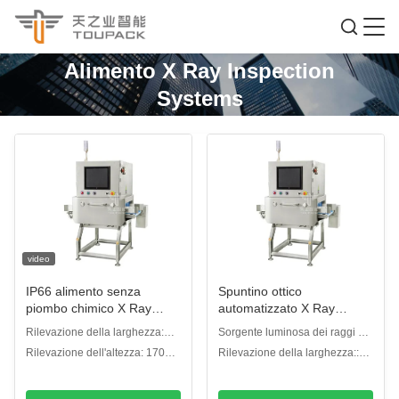
Alimento X Ray Inspection
Systems
video
IP66 alimento senza
Spuntino ottico
piombo chimico X Ray
automatizzato X Ray
Inspection Systems
Inspection Systems
Rilevazione della larghezza:
Sorgente luminosa dei raggi x::
240 mm
150W/100KV
Rilevazione dell'altezza: 170
Rilevazione della larghezza::
mm
240mm