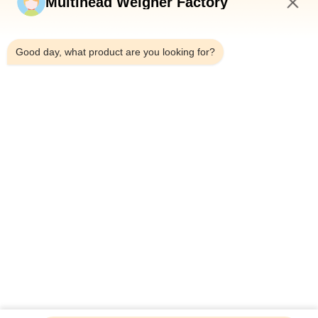
Multihead Weigher Factory
10:02 AM
Good day, what product are you looking for?
Telefono：0086-18923335619
E-mail：sales@toupack.com
SU DI NOI
Profilo aziendale
Visita alla fabbrica
Controllo della qualità
Mappa del sito