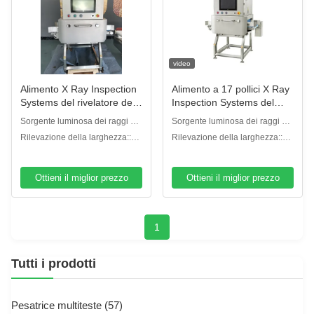
video
Alimento X Ray Inspection
Alimento a 17 pollici X Ray
Systems del rivelatore dei
Inspection Systems del
corpi estranei di Digital
touch screen 150W
Sorgente luminosa dei raggi x::
Sorgente luminosa dei raggi x::
150W/100KV
150W/100KV
Rilevazione della larghezza::
Rilevazione della larghezza::
240mm
240mm
Ottieni il miglior prezzo
Ottieni il miglior prezzo
1
Tutti i prodotti
Pesatrice multiteste
(57)