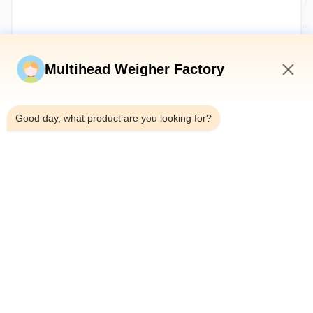
Invia ora
Multihead Weigher Factory
10:15 PM
Good day, what product are you looking for?
Telefono：0086-18923335619
E-mail：sales@toupack.com
SU DI NOI
Profilo aziendale
Visita alla fabbrica