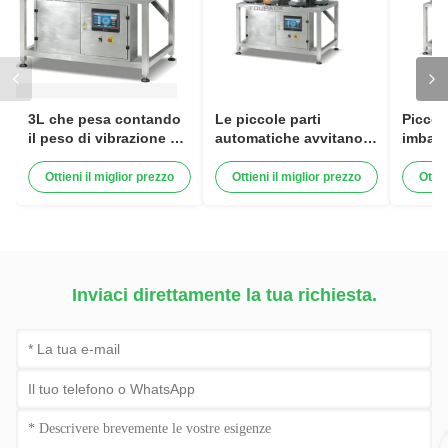
3L che pesa contando
Le piccole parti
Piccol
il peso di vibrazione del
automatiche avvitano
imball
nastro trasportatore
girano la vibrazione
plasti
della macchina che
matta che conta la
conta
Ottieni il miglior prezzo
Ottieni il miglior prezzo
Ottie
ordina attrezzatura
macchina
Inviaci direttamente la tua richiesta.