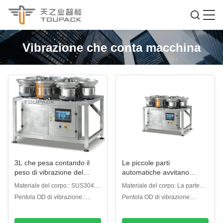
Vibrazione che conta macchina
3L che pesa contando il
Le piccole parti
peso di vibrazione del
automatiche avvitano
nastro trasportatore della
girano la vibrazione matta
Materiale del corpo:: SUS304,
Materiale del corpo: La parte
macchina che ordina
che conta la macchina
ghisa
principale e la superficie di
Pentola OD di vibrazione::
Pentola OD di vibrazione:
attrezzatura
contatto è SUS304. Il
350mm o per requisito del
350mm o per requisito del
dispositivo di vibrazione è
cliente
cliente