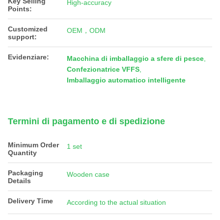
Key Selling
High-accuracy
Points:
Customized
OEM，ODM
support:
Evidenziare:
Macchina di imballaggio a sfere di pesce
,
Confezionatrice VFFS
,
Imballaggio automatico intelligente
Termini di pagamento e di spedizione
Minimum Order
1 set
Quantity
Packaging
Wooden case
Details
Delivery Time
According to the actual situation