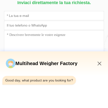
Inviaci direttamente la tua richiesta.
Invia ora
Multihead Weigher Factory
8:30 PM
Good day, what product are you looking for?
Telefono：0086-18923335619
E-mail：sales@toupack.com