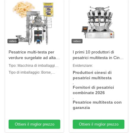
video
video
Pesatrice multi-testa per
I primi 10 produttori di
verdure surgelate ad alta
pesatrici multitesta in Cina
velocità
(2026) | Migliori fornitori di
Tipo: Macchina di imballaggio
Evidenziare:
pesatrici combinate
multifunzione
Produttori cinesi di
Tipo di imballaggio: Borse,
pesatrici multitesta
sacchetti, pellicole, pellicole,
,
custodia.
Fornitori di pesatrici
combinate 2026
,
Pesatrice multitesta con
garanzia
Ottieni il miglior prezzo
Ottieni il miglior prezzo