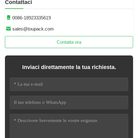
Contattaci
0086-18923335619
sales@toupack.com
Contatta ora
Inviaci direttamente la tua richiesta.