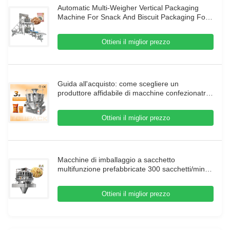
Automatic Multi-Weigher Vertical Packaging
Machine For Snack And Biscuit Packaging For
Dried Fruit
Ottieni il miglior prezzo
Guida all'acquisto: come scegliere un
produttore affidabile di macchine confezionatrici
pesatrici multitesta
Ottieni il miglior prezzo
Macchine di imballaggio a sacchetto
multifunzione prefabbricate 300 sacchetti/min
Pesatrice multi-testa ad alta velocità per semi di
girasole e noci
Ottieni il miglior prezzo