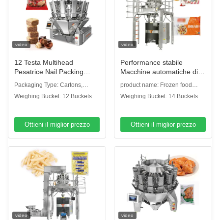
video
video
12 Testa Multihead
Performance stabile
Pesatrice Nail Packing
Macchine automatiche di
Machine Multihead Wafer
confezionamento di panini
Packaging Type: Cartons,
product name: Frozen food
Packaging Machine
surgelati Pane di pollo
CANS, Bottles, Stand-up Pouch,
Combination Weigher
Weighing Bucket: 12 Buckets
Weighing Bucket: 14 Buckets
Macchina di imballaggio
Prefabricato
Bags, Film, Pouch
multifunzione
Ottieni il miglior prezzo
Ottieni il miglior prezzo
video
video