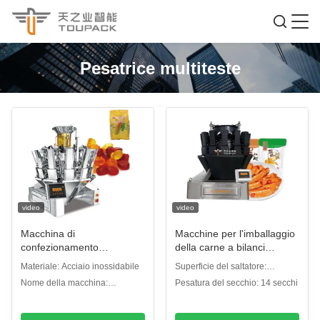
Pesatrice multiteste
video
video
Macchina di
Macchine per l'imballaggio
confezionamento
della carne a bilanci
automatico con sacchetto
combinati per alimenti
Materiale: Acciaio inossidabile
Superficie del saltatore:
per biscotti gommosi
surgelati ad alta velocità
Scalatore di piastre
Nome della macchina:
Pesatura del secchio: 14 secchi
Macchina di
semplici/scalatore di piastre a
Pesatrice multiteste
confezionamento zucchero
fossette
con pesatrice multi-testa