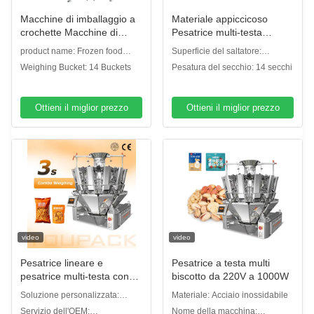
Macchine di imballaggio a
Materiale appiccicoso
crochette Macchine di
Pesatrice multi-testa
imballaggio a palla di
Macchina di imballaggio
product name: Frozen food
Superficie del saltatore:
pesce Macchine di
alimentare pre-fatta
Combination Weigher
Scalatore di piastre
Weighing Bucket: 14 Buckets
Pesatura del secchio: 14 secchi
imballaggio Vffs Macchine
Pesatrice multi-testa di
semplici/scalatore di piastre a
di imballaggio automatico
barbabietola tritata
fossette
Machi di imballaggio
Ottieni il miglior prezzo
Ottieni il miglior prezzo
intelligente
video
video
Pesatrice lineare e
Pesatrice a testa multi
pesatrice multi-testa con
biscotto da 220V a 1000W
soluzioni personalizzate e
Soluzione personalizzata:
Materiale: Acciaio inossidabile
elevata precisione di
Soluzioni di pesatura e
Servizio dell'OEM:
Nome della macchina: