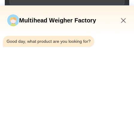
Invia ora
Multihead Weigher Factory
1:17 AM
Good day, what product are you looking for?
Telefono：0086-18923335619
E-mail：sales@toupack.com
SU DI NOI
Profilo aziendale
Visita alla fabbrica
Controllo della qualità
Mappa del sito