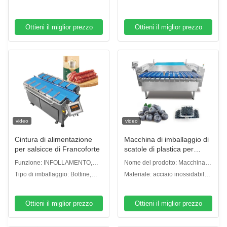
pesatura
confezionamento su misura in
Progettazione di macchine
Pesatrice multitesta
base alle vostre esigenze
personalizzate e supporto alla
produttive
produzione
Ottieni il miglior prezzo
Ottieni il miglior prezzo
video
video
Cintura di alimentazione
Macchina di imballaggio di
per salsicce di Francoforte
scatole di plastica per
giuggiole invernali
Funzione: INFOLLAMENTO,
Nome del prodotto: Macchina
avvolgimento, rivestimento,
per imballaggio di vassoi per
Tipo di imballaggio: Bottine,
Materiale: acciaio inossidabile
sigillamento, conteggio
frutta e verdura
scatole e scatole
304/316
Ottieni il miglior prezzo
Ottieni il miglior prezzo