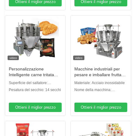
Ottieni il miglior prezzo
Ottieni il miglior prezzo
video
video
Personalizzazione
Macchine industriali per
Intelligente carne tritata
pesare e imballare frutta
multi-testa pesatrice di
secca a più teste
Superficie del saltatore:
Materiale: Acciaio inossidabile
imballaggio macchina di
Noccioline di mandorle
Scalatore di piastre
Pesatura del secchio: 14 secchi
Nome della macchina:
riempimento di carne a
Noccioline di ceci Granuli di
semplici/scalatore di piastre a
Pesatrice multiteste
fette imballaggio
caffè Imballaggio
fossette
Ottieni il miglior prezzo
Ottieni il miglior prezzo