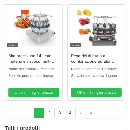
video
video
Alta precisione 14 teste
Pesatrici di frutta a
materiale viscoso multi-
combinazione ad alta
testa pesatrice carne tritata
precisione Orange Multi
Nome del prodotto: Pesatrice
Nome del prodotto: Pesatrice
carne a fette piccolo pesce
Head
multiteste
multiteste
Servizio post-vendita: Ingegneri
Servizio post-vendita: Ingegneri
confezionatore
disponibili per il servizio di
disponibili per il servizio di
macchine all'estero
macchine all'estero
Ottieni il miglior prezzo
Ottieni il miglior prezzo
1
2
3
4
Tutti i prodotti