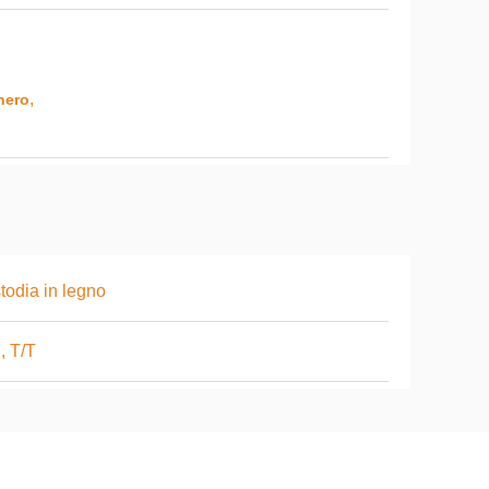
,
nero
todia in legno
, T/T