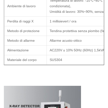
Temperatura di lavoro: -10℃~40℃ (Me
Ambiente di lavoro
condizionata),
Umidità di lavoro: 30%~90%, senza cond
Perdita di raggi X
1 millisievert / ora
Metodo di protezione
Tendina protettiva senza piombo (faci
Metodo di allarme
Allarme acusto-ottico
Alimentazione
AC220V ± 10% 50Hz (60Hz) 1,5kVA 
Materiale del corpo
SUS304