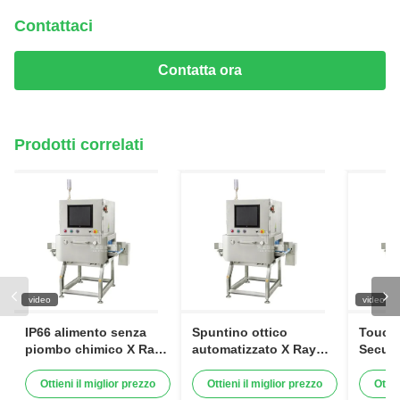
Contattaci
Contatta ora
Prodotti correlati
video
video
IP66 alimento senza
Spuntino ottico
Touch
piombo chimico X Ray
automatizzato X Ray
Securi
Inspection Systems
Inspection Systems
Inspec
Ottieni il miglior prezzo
Ottieni il miglior prezzo
Ottie