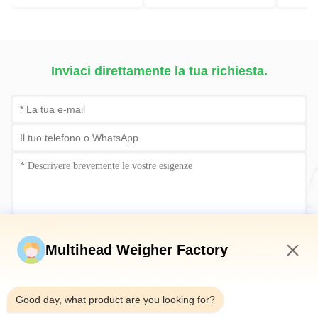
Inviaci direttamente la tua richiesta.
Invia ora
Multihead Weigher Factory
4:01 PM
Good day, what product are you looking for?