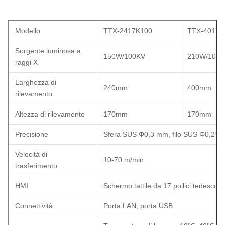
Modello
TTX-2417K100
TTX-4017K
Sorgente luminosa a
150W/100KV
210W/100K
raggi X
Larghezza di
240mm
400mm
rilevamento
Altezza di rilevamento
170mm
170mm
Precisione
Sfera SUS Φ0,3 mm, filo SUS Φ0,2*2
Velocità di
10-70 m/min
trasferimento
HMI
Schermo tattile da 17 pollici tedesco
Connettività
Porta LAN, porta USB