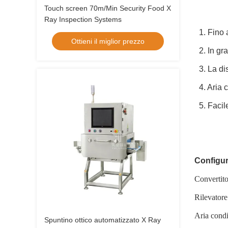
Touch screen 70m/Min Security Food X
Ray Inspection Systems
1. Fino 
Ottieni il miglior prezzo
2. In gr
3. La d
4. Aria 
5. Facil
Configu
Convertit
Rilevatore
Aria condi
Spuntino ottico automatizzato X Ray