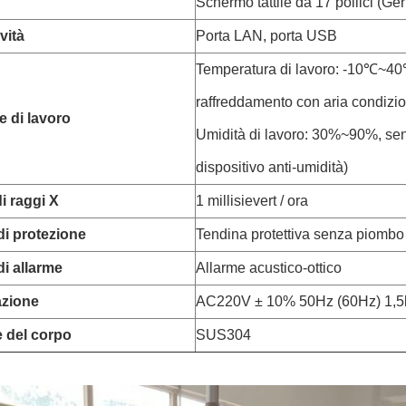
Schermo tattile da 17 pollici (Ge
vità
Porta LAN, porta USB
Temperatura di lavoro: -10℃~40
raffreddamento con aria condizio
 di lavoro
Umidità di lavoro: 30%~90%, sen
dispositivo anti-umidità)
i raggi X
1 millisievert / ora
i protezione
Tendina protettiva senza piombo 
i allarme
Allarme acustico-ottico
azione
AC220V ± 10% 50Hz (60Hz) 1,
e del corpo
SUS304