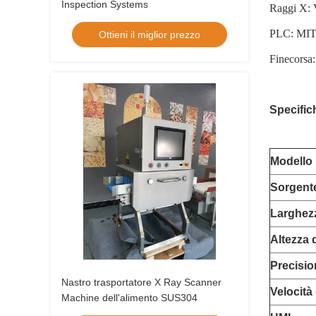
Inspection Systems
Raggi X:
PLC: MIT
Ottieni il miglior prezzo
Finecors
Specific
Modello
Sorgente
Larghezz
Altezza 
Precisio
Nastro trasportatore X Ray Scanner
Velocità
Machine dell'alimento SUS304