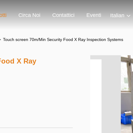
tti
Circa Noi
Contattici
Eventi
Italian
>
Touch screen 70m/Min Security Food X Ray Inspection Systems
Food X Ray