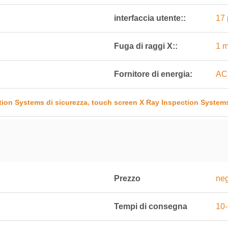
interfaccia utente::
17 
Fuga di raggi X::
1 m
Fornitore di energia:
AC
,
tion Systems di sicurezza
touch screen X Ray Inspection System
Prezzo
neg
Tempi di consegna
10-