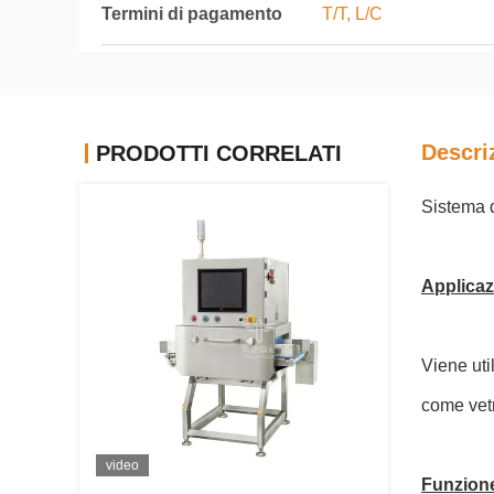
Termini di pagamento
T/T, L/C
Descri
PRODOTTI CORRELATI
Sistema d
Applicaz
Viene util
come vetr
video
Funzione