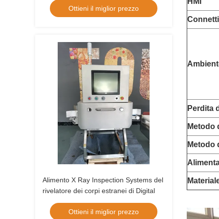
HMI
Ottieni il miglior prezzo
Connetti
Ambiente
Perdita d
Metodo d
Metodo d
Aliment
Alimento X Ray Inspection Systems del
Material
rivelatore dei corpi estranei di Digital
Ottieni il miglior prezzo