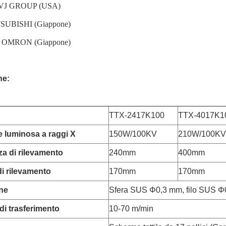
 VJ GROUP (USA)
SUBISHI (Giappone)
a: OMRON (Giappone)
he:
TTX-2417K100
TTX-4017K1
 luminosa a raggi X
150W/100KV
210W/100KV
a di rilevamento
240mm
400mm
di rilevamento
170mm
170mm
ne
Sfera SUS Φ0,3 mm, filo SUS Φ
 di trasferimento
10-70 m/min