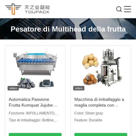
Pesatore di Multihead della frutta
video
video
Automatica Passione
Macchina di imballaggio a
Frutta Kumquat Jujube
maglia completa con
invernale Scatola di
funzione di clip per patate
Funzione: INFOLLAMENTO,
Color: Silver gray
plastica confezionamento
cipolle aglio arancione
avvolgimento, rivestimento,
Tipo di imballaggio: Bottine,
Feature: Durable
macchina Blackberry
verdure Macchina di
sigillamento, conteggio
scatole e scatole
Pesatura di riempimento di
imballaggio a maglia
confezionamento linea