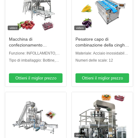
video
video
Macchina di
Pesatore capo di
confezionamento
combinazione della cinghia
automatico di frutta
della testa 14 di industriale
Funzione: INFOLLAMENTO,
Materiale: Acciaio inossidabile
Macchine di
12 per il tipo della
avvolgimento, rivestimento,
SUS304
Tipo di imballaggio: Bottine,
Numeri delle scale: 12
confezionamento in scatole
melanzana del cereale
sigillamento, conteggio
scatole e scatole
di pomodori di ciliegie di
della patata dolce
mele di kumquat
Ottieni il miglior prezzo
Ottieni il miglior prezzo
video