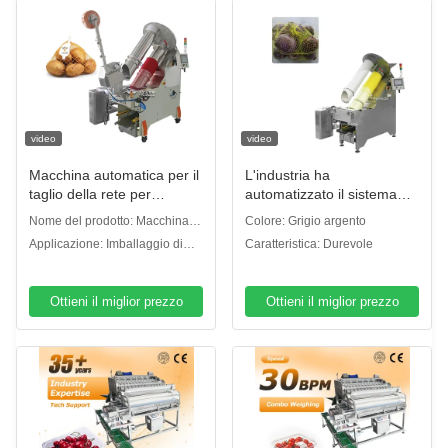
video
video
Macchina automatica per il
L'industria ha
taglio della rete per
automatizzato il sistema
l'imballaggio di sacchetti in
d'imballaggio Mesh Bag
Nome del prodotto: Macchina
Colore: Grigio argento
rete di agrumi, patate e
Netting Packaging Machine
per il ritaglio della rete
Applicazione: Imballaggio di
Caratteristica: Durevole
cipolle
per l'arancia
prodotti
freschi/frutta/verdura/noci
Ottieni il miglior prezzo
Ottieni il miglior prezzo