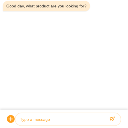
Good day, what product are you looking for?
Telefono：0086-18923335619
E-mail：sales@toupack.com
SU DI NOI
Profilo aziendale
Visita alla fabbrica
Controllo della qualità
Mappa del sito
Politica sulla privacy
Cina Buona qualità Pesatrice multiteste Fornitore.
2020-2026 GUANGDONG TOUPACK INTELLIGENT EQUIPMENT CO., LTD
Tutti i diritti riservati.