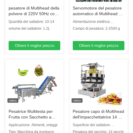
pesatore di Multihead della
Servomotore del pesatore
polvere di 220V 50Hz con il
automatico di Multihead di
saltatore 1.2L 90 volte/min
accuratezza che guida la
Quantità del saltatore: 10-14
Alimentazione elettrica:
macchina imballatrice
220V/50Hz
volume del saltatore: 1.2L
Campo di pesatura: 2-2500 g
dell'insalata degli ortaggi
da frutto
Ottieni il miglior prezzo
Ottieni il miglior prezzo
video
video
Pesatrice Multitesta per
Pesatore capo di Multihead
Frutta con Sacchetto a
dell'impacchettatrice 14 del
Rete Semi-Automatica
pomodoro di acciaio
Applicazione: Alimenti, ortaggi
Superficie del saltatore:
inossidabile 304
Saltatore normale del piatto
Tipo: Macchina da involucro
Pesatura del secchio: 14 secchi