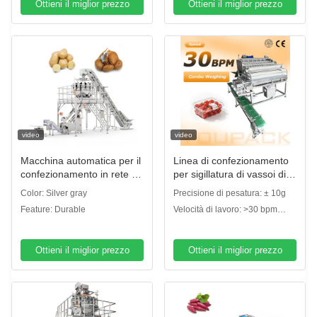
Ottieni il miglior prezzo
Ottieni il miglior prezzo
video
video
Macchina automatica per il
Linea di confezionamento
confezionamento in rete di
per sigillatura di vassoi di
noci di alta qualità,
frutta | Con disimpilatore
Color: Silver gray
Precisione di pesatura: ± 10g
macchina per il
automatico di vassoi e
Feature: Durable
Velocità di lavoro: >30 bpm
confezionamento in sacchi
pesatrice lineare per frutta
(vassoi al minuto)
a rete di aglio, cipolle,
patate, agrumi, macchina
Ottieni il miglior prezzo
Ottieni il miglior prezzo
per il confezionamento in
sacchi a rete di monete di
cioccolato