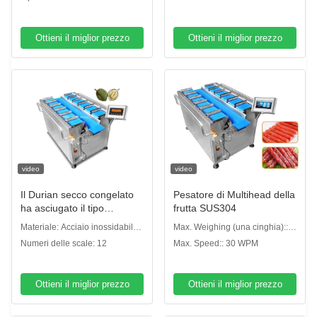
Ottieni il miglior prezzo
Ottieni il miglior prezzo
video
video
Il Durian secco congelato
Pesatore di Multihead della
ha asciugato il tipo
frutta SUS304
manuale della cinghia
Materiale: Acciaio inossidabile
Max. Weighing (una cinghia)::
dell'attrezzatura di
SUS304
2000g
Numeri delle scale: 12
Max. Speed:: 30 WPM
combinazione del pesatore
di Multihead della frutta dei
manghi
Ottieni il miglior prezzo
Ottieni il miglior prezzo