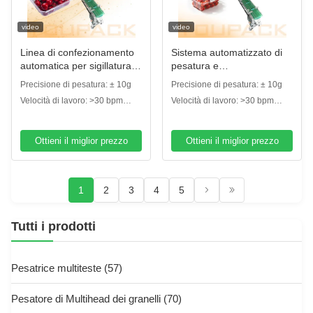
video
video
Linea di confezionamento
Sistema automatizzato di
automatica per sigillatura di
pesatura e
vassoi per frutta e verdura
confezionamento ad alta
Precisione di pesatura: ± 10g
Precisione di pesatura: ± 10g
con pesatrice lineare con
efficienza per pomodorini e
Velocità di lavoro: >30 bpm
Velocità di lavoro: >30 bpm
sistema di pesatura ad alta
piccoli frutti
(vassoi al minuto)
(vassoi al minuto)
precisione
Ottieni il miglior prezzo
Ottieni il miglior prezzo
1
2
3
4
5
Tutti i prodotti
Pesatrice multiteste
(57)
Pesatore di Multihead dei granelli
(70)