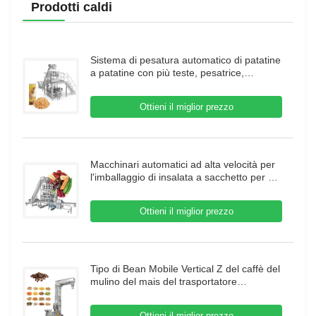
Prodotti caldi
Sistema di pesatura automatico di patatine
a patatine con più teste, pesatrice,
gamberetti, confezionatrice francese,
confezionatrice di granuli alimentari
Ottieni il miglior prezzo
Macchinari automatici ad alta velocità per
l'imballaggio di insalata a sacchetto per 14
teste Macchine per l'imballaggio di frutta
secca più pesante
Ottieni il miglior prezzo
Tipo di Bean Mobile Vertical Z del caffè del
mulino del mais del trasportatore
dell'elevatore di secchio 304SUS con
l'alimentatore di vibrazione
Ottieni il miglior prezzo