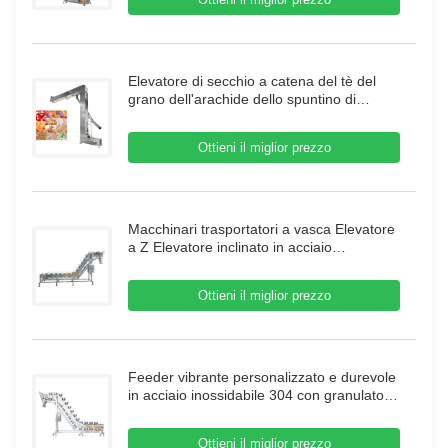
Elevatore di secchio a catena del tè del
grano dell'arachide dello spuntino di
Candy T/C/tipo sbocco di Z del doppio per
la macchina dell'alimento
Ottieni il miglior prezzo
Macchinari trasportatori a vasca Elevatore
a Z Elevatore inclinato in acciaio
inossidabile per vasche Trasportatore per
carne e alimenti surgelati
Ottieni il miglior prezzo
Feeder vibrante personalizzato e durevole
in acciaio inossidabile 304 con granulato di
trasmissione di granulato
Ottieni il miglior prezzo