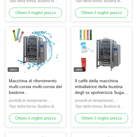
Liquido/Solido/Granulo
Tipo della borsa: Bustina di
Liquido/Solido/Granulo
Tipo della borsa: Bustina di
automatico del bastone
bastoncini
bastoncini
Ottieni il miglior prezzo
Ottieni il miglior prezzo
video
video
Macchina di rifornimento
Il caffè della macchina
multi-corsia multi-corsia del
imballatrice della bustina
bastone
degli ss spolverizza Sugar
dell'impacchettatrice liquida
Honey 2/6/8/16 di
prodotti di riempimento:
prodotti di riempimento:
automatica del colluttorio
macchina imballatrice
Liquido/Solido/Granulo
Tipo della borsa: Bustina di
Liquido/Solido/Granulo
Tipo della borsa: Bustina di
posteriore multi-corsia
bastoncini
bastoncini
della guarnizione
Ottieni il miglior prezzo
Ottieni il miglior prezzo