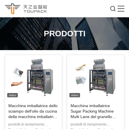
PRODOTTI
video
video
Macchina imballatrice dello
Macchina imballatrice
sciampo dell'olio da cucina
Sugar Packing Machine
della macchina imballatrice
Multi Lane del granello
2 del vicolo
disseccante di alta
prodotti di riempimento:
prodotti di riempimento:
dell'inceppamento
precisione 5g