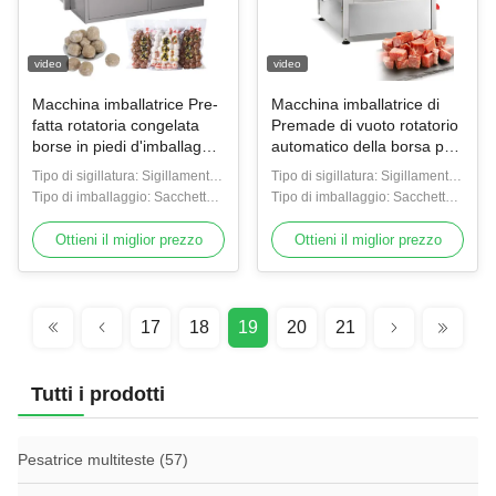
video
video
Macchina imballatrice Pre-
Macchina imballatrice di
fatta rotatoria congelata
Premade di vuoto rotatorio
borse in piedi d'imballaggio
automatico della borsa per
sotto vuoto automatica del
la macchina imballatrice
Tipo di sigillatura: Sigillamento
Tipo di sigillatura: Sigillamento
sacchetto dell'alimento di
Pre-fatta di sigillatura di
caldo
Tipo di imballaggio: Sacchetto
caldo
Tipo di imballaggio: Sacchetto
Doypack della macchina
riempimento di vuoto della
in piedi, borse, film, stagnola,
in piedi, borse, film, stagnola,
borsa della carne
sacchetto, caso
Ottieni il miglior prezzo
sacchetto, caso
Ottieni il miglior prezzo
17
18
19
20
21
Tutti i prodotti
Pesatrice multiteste
(57)