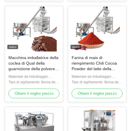
video
video
Macchina imballatrice della
Farina di mais di
coclea di Qual della
riempimento Chili Cocoa
guarnizione della polvere
Powder del latte della
automatica della borsa per
macchina imballatrice
Materiale da imballaggio:
Materiale da imballaggio:
lo zenzero piccante della
dell'alimento automatico di
OPP/CPP, OPP/CE, PET/PE
Tipo di sigillamento: Borsa del
OPP/CPP, OPP/CE, PET/PE
Tipo di sigillamento: Borsa del
curcuma di Moringa della
10g 100g 250g
ecc.
cuscino o guarnizione del lato
ecc.
cuscino o guarnizione del lato
spezia
della borsa o del quadrato del
Ottieni il miglior prezzo
della borsa o del quadrato del
Ottieni il miglior prezzo
rinforzo
rinforzo