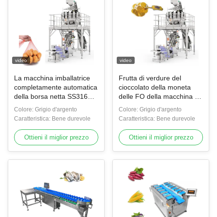
video
video
La macchina imballatrice
Frutta di verdure del
completamente automatica
cioccolato della moneta
della borsa netta SS316
delle FO della macchina di
per le verdure
Mesh Bag Packing And
Colore: Grigio d'argento
Colore: Grigio d'argento
dell'imballaggio fruttifica
Weighing della borsa netta
Caratteristica: Bene durevole
Caratteristica: Bene durevole
l'hardware
Ottieni il miglior prezzo
Ottieni il miglior prezzo