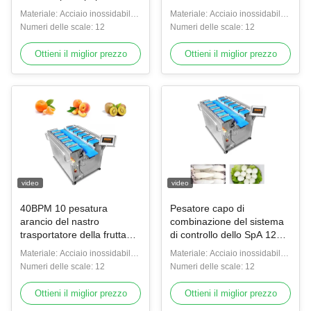
rosso di verdure del
fresca della carne di maiale
Materiale: Acciaio inossidabile
Materiale: Acciaio inossidabile
cetriolo della carota
del contrappeso
SUS304
Numeri delle scale: 12
SUS304
Numeri delle scale: 12
automatico
Ottieni il miglior prezzo
Ottieni il miglior prezzo
video
video
40BPM 10 pesatura
Pesatore capo di
arancio del nastro
combinazione del sistema
trasportatore della frutta
di controllo dello SpA 12
della testa 14 di Multihead
per le uova di quaglia del
Materiale: Acciaio inossidabile
Materiale: Acciaio inossidabile
del mandarino capo del
cono del calamaro
SUS304
Numeri delle scale: 12
SUS304
Numeri delle scale: 12
pesatore
Ottieni il miglior prezzo
Ottieni il miglior prezzo