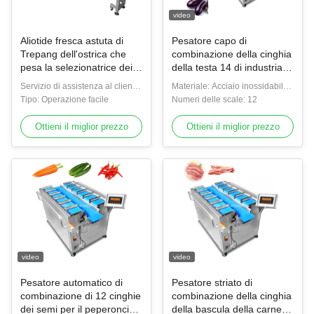
video
Aliotide fresca astuta di
Pesatore capo di
Trepang dell'ostrica che
combinazione della cinghia
pesa la selezionatrice dei
della testa 14 di industriale
frutti di mare dei livelli del
12 per il tipo della
Servizio di assistenza al cliente
Materiale: Acciaio inossidabile
vaglio 1-12
melanzana del cereale
fornito: Supporto online
Tipo: Operazione facile
SUS304
Numeri delle scale: 12
della patata dolce
Ottieni il miglior prezzo
Ottieni il miglior prezzo
video
video
Pesatore automatico di
Pesatore striato di
combinazione di 12 cinghie
combinazione della cinghia
dei semi per il peperoncino
della bascula della carne