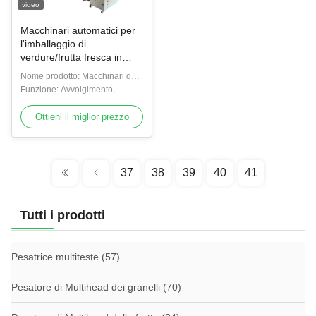
video
Macchinari automatici per
l'imballaggio di
verdure/frutta fresca in
sacchetti a cuscino
Nome prodotto: Macchinari da
imballaggio con sacca per
Funzione: Avvolgimento,
cuscino
imballaggio
Ottieni il miglior prezzo
37
38
39
40
41
Tutti i prodotti
Pesatrice multiteste
(57)
Pesatore di Multihead dei granelli
(70)