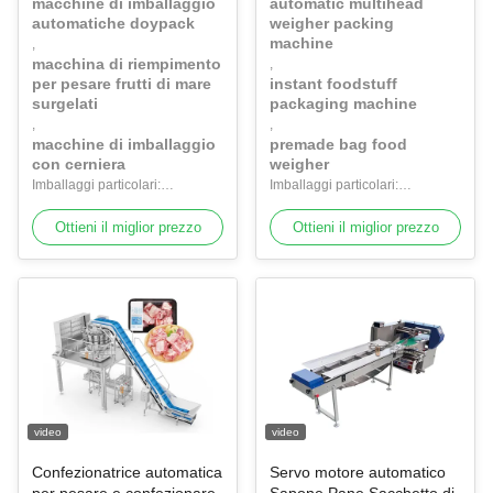
macchine di imballaggio
automatic multihead
Macchina di imballaggio di
automatiche doypack
weigher packing
sacchetti di pesce e carne
machine
,
di manzo congelati
macchina di riempimento
,
per pesare frutti di mare
instant foodstuff
surgelati
packaging machine
,
,
macchine di imballaggio
premade bag food
con cerniera
weigher
Imballaggi particolari:
Imballaggi particolari:
Imballaggi in legno
Imballaggi in legno
Ottieni il miglior prezzo
Ottieni il miglior prezzo
video
video
Confezionatrice automatica
Servo motore automatico