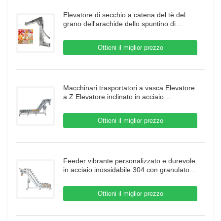
Elevatore di secchio a catena del tè del
grano dell'arachide dello spuntino di
Candy T/C/tipo sbocco di Z del doppio per
la macchina dell'alimento
Ottieni il miglior prezzo
Macchinari trasportatori a vasca Elevatore
a Z Elevatore inclinato in acciaio
inossidabile per vasche Trasportatore per
carne e alimenti surgelati
Ottieni il miglior prezzo
Feeder vibrante personalizzato e durevole
in acciaio inossidabile 304 con granulato di
trasmissione di granulato
Ottieni il miglior prezzo