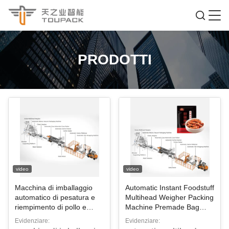
PRODOTTI
video
video
Macchina di imballaggio
Automatic Instant Foodstuff
automatico di pesatura e
Multihead Weigher Packing
riempimento di pollo e
Machine Premade Bag
carne di manzo con
Food Packaging Machines
Evidenziare:
Evidenziare:
cerniera prefabricata