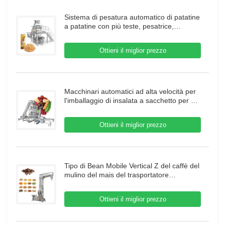
Sistema di pesatura automatico di patatine
a patatine con più teste, pesatrice,
gamberetti, confezionatrice francese,
confezionatrice di granuli alimentari
Ottieni il miglior prezzo
Macchinari automatici ad alta velocità per
l'imballaggio di insalata a sacchetto per 14
teste Macchine per l'imballaggio di frutta
secca più pesante
Ottieni il miglior prezzo
Tipo di Bean Mobile Vertical Z del caffè del
mulino del mais del trasportatore
dell'elevatore di secchio 304SUS con
l'alimentatore di vibrazione
Ottieni il miglior prezzo