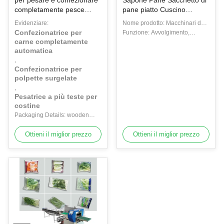
per pesare e confezionare
Sapone Pane Sacchetto di
completamente pesce
pane piatto Cuscino
surgelato, pollo, tacchino,
orizzontale Flusso di
Evidenziare:
Nome prodotto: Macchinari da
manzo, polpette -
avvolgimento Macchina di
Confezionatrice per
imballaggio con sacca per
Funzione: Avvolgimento,
Confezionatrice per carne
imballaggio Cuscino borsa
carne completamente
cuscino
imballaggio
per costine
di imballaggio
automatica
,
Confezionatrice per
polpette surgelate
,
Pesatrice a più teste per
costine
Packaging Details: wooden
case packaging
Ottieni il miglior prezzo
Ottieni il miglior prezzo